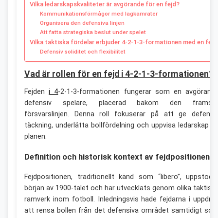
Vilka ledarskapskvaliteter är avgörande för en fejd?
Kommunikationsförmågor med lagkamrater
Organisera den defensiva linjen
Att fatta strategiska beslut under spelet
Vilka taktiska fördelar erbjuder 4-2-1-3-formationen med en fejd
Defensiv soliditet och flexibilitet
Vad är rollen för en fejd i 4-2-1-3-formationen?
Fejden
i 4
-2-1-3-formationen fungerar som en avgörand
defensiv spelare, placerad bakom den främst
försvarslinjen. Denna roll fokuserar på att ge defensi
täckning, underlätta bollfördelning och uppvisa ledarskap p
planen.
Definition och historisk kontext av fejdpositionen
Fejdpositionen, traditionellt känd som “libero”, uppstod 
början av 1900-talet och har utvecklats genom olika taktisk
ramverk inom fotboll. Inledningsvis hade fejdarna i uppdra
att rensa bollen från det defensiva området samtidigt so