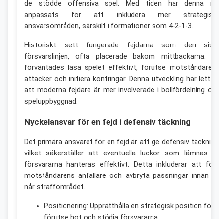
de stödde offensiva spel. Med tiden har denna rol
anpassats för att inkludera mer strategisk
ansvarsområden, särskilt i formationer som 4-2-1-3.
Historiskt sett fungerade fejdarna som den sist
försvarslinjen, ofta placerade bakom mittbackarna. D
förväntades läsa spelet effektivt, förutse motståndaren
attacker och initiera kontringar. Denna utveckling har lett til
att moderna fejdare är mer involverade i bollfördelning oc
speluppbyggnad.
Nyckelansvar för en fejd i defensiv täckning
Det primära ansvaret för en fejd är att ge defensiv täckning
vilket säkerställer att eventuella luckor som lämnas a
försvararna hanteras effektivt. Detta inkluderar att följ
motståndarens anfallare och avbryta passningar innan d
når straffområdet.
Positionering: Upprätthålla en strategisk position för 
förutse hot och stödja försvararna.