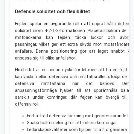
Defensiv soliditet och flexibilitet
Fejden spelar en avgörande roll i att upprätthålla defensi
soliditet inom 4-2-1-3-formationen. Placerad bakom de tv
mittbackarna kan fejden täcka luckor och avbryt
passningar, vilket ger ett extra skydd mot motståndaren
anfallare. Denna positionering gör att laget snabbt ka
anpassa sig till olika anfallshot.
Flexibilitet är en annan nyckelfördel med att ha en fejd. D
kan växla mellan defensiva och mittfältsroller, stödja de tv
defensiva mittfältarna när det behövs. Denn
anpassningsförmåga hjälper till att upprätthålla balans
särskilt under kontringar, där fejden kan övergå till e
offensiv roll.
Förbättrad defensiv täckning mot genomskärande boll
Snabb bollfördelning för att initiera kontringar.
Ledarskapskvaliteter som hjälper till att organisera