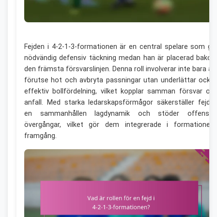
Fejden i 4-2-1-3-formationen är en central spelare som ge
nödvändig defensiv täckning medan han är placerad bako
den främsta försvarslinjen. Denna roll involverar inte bara at
förutse hot och avbryta passningar utan underlättar ocks
effektiv bollfördelning, vilket kopplar samman försvar oc
anfall. Med starka ledarskapsförmågor säkerställer fejde
en sammanhållen lagdynamik och stöder offensiv
övergångar, vilket gör dem integrerade i formationen
framgång.