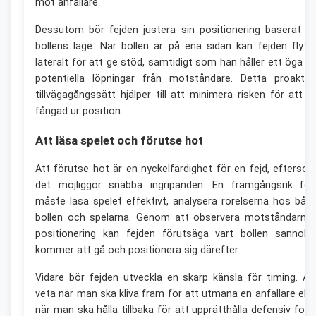
mot anfallare.
Dessutom bör fejden justera sin positionering baserat p
bollens läge. När bollen är på ena sidan kan fejden flytt
lateralt för att ge stöd, samtidigt som han håller ett öga p
potentiella löpningar från motståndare. Detta proaktiv
tillvägagångssätt hjälper till att minimera risken för att bl
fångad ur position.
Att läsa spelet och förutse hot
Att förutse hot är en nyckelfärdighet för en fejd, efterso
det möjliggör snabba ingripanden. En framgångsrik fej
måste läsa spelet effektivt, analysera rörelserna hos båd
bollen och spelarna. Genom att observera motståndarna
positionering kan fejden förutsäga vart bollen sannolik
kommer att gå och positionera sig därefter.
Vidare bör fejden utveckla en skarp känsla för timing. At
veta när man ska kliva fram för att utmana en anfallare elle
när man ska hålla tillbaka för att upprätthålla defensiv for