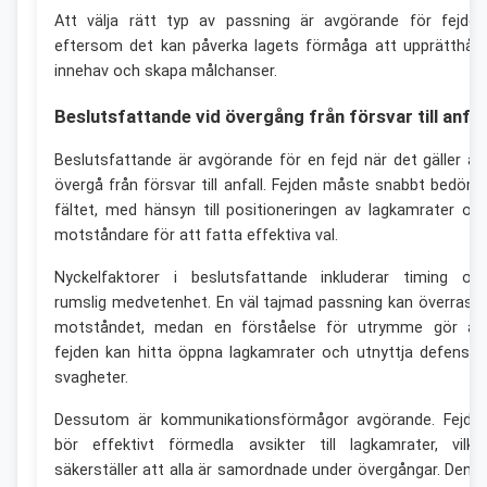
Att välja rätt typ av passning är avgörande för fejden
eftersom det kan påverka lagets förmåga att upprätthåll
innehav och skapa målchanser.
Beslutsfattande vid övergång från försvar till anfal
Beslutsfattande är avgörande för en fejd när det gäller at
övergå från försvar till anfall. Fejden måste snabbt bedöm
fältet, med hänsyn till positioneringen av lagkamrater oc
motståndare för att fatta effektiva val.
Nyckelfaktorer i beslutsfattande inkluderar timing oc
rumslig medvetenhet. En väl tajmad passning kan överrask
motståndet, medan en förståelse för utrymme gör at
fejden kan hitta öppna lagkamrater och utnyttja defensiv
svagheter.
Dessutom är kommunikationsförmågor avgörande. Fejde
bör effektivt förmedla avsikter till lagkamrater, vilke
säkerställer att alla är samordnade under övergångar. Denn