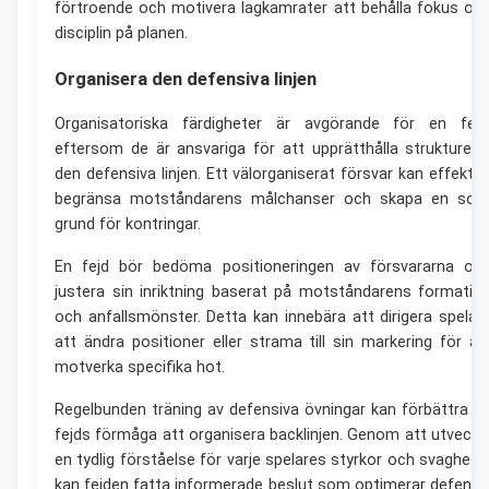
förtroende och motivera lagkamrater att behålla fokus oc
disciplin på planen.
Organisera den defensiva linjen
Organisatoriska färdigheter är avgörande för en fejd
eftersom de är ansvariga för att upprätthålla strukturen 
den defensiva linjen. Ett välorganiserat försvar kan effektiv
begränsa motståndarens målchanser och skapa en soli
grund för kontringar.
En fejd bör bedöma positioneringen av försvararna oc
justera sin inriktning baserat på motståndarens formatio
och anfallsmönster. Detta kan innebära att dirigera spelar
att ändra positioner eller strama till sin markering för at
motverka specifika hot.
Regelbunden träning av defensiva övningar kan förbättra e
fejds förmåga att organisera backlinjen. Genom att utveckl
en tydlig förståelse för varje spelares styrkor och svaghete
kan fejden fatta informerade beslut som optimerar defensi