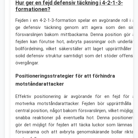
Hur ger en fejd defensiv täckning i 4-2-1-3-
formationen?
Fejden i en 4-2-1-3-formation spelar en avgörande roll i at
ge defensiv täckning genom att agera som den sist
försvarslinjen bakom mittbackarna. Denna position gör at
fejden kan förutse hot, avbryta passningar och underlätt
bollfördelning, vilket säkerställer att laget upprätthåller e
solid defensiv struktur samtidigt som det stöder offensiv
övergångar.
Positioneringsstrategier för att förhindra
motståndarattacker
Effektiv positionering är avgörande för en fejd för at
motverka motståndarattacker. Fejden bör upprätthålla e
central position, något bakom försvarslinjen, vilket möjliggö
snabba reaktioner på eventuella hot. Denna positionerin
gör det möjligt för fejden att täcka luckor som lämnas a
försvararna och att avbryta genomskärande bollar riktad