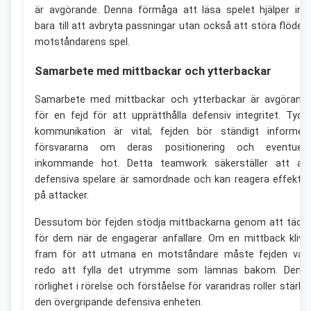
är avgörande. Denna förmåga att läsa spelet hjälper int
bara till att avbryta passningar utan också att störa flödet 
motståndarens spel.
Samarbete med mittbackar och ytterbackar
Samarbete med mittbackar och ytterbackar är avgörand
för en fejd för att upprätthålla defensiv integritet. Tydli
kommunikation är vital; fejden bör ständigt informer
försvararna om deras positionering och eventuell
inkommande hot. Detta teamwork säkerställer att all
defensiva spelare är samordnade och kan reagera effektiv
på attacker.
Dessutom bör fejden stödja mittbackarna genom att täck
för dem när de engagerar anfallare. Om en mittback klive
fram för att utmana en motståndare måste fejden var
redo att fylla det utrymme som lämnas bakom. Denn
rörlighet i rörelse och förståelse för varandras roller stärke
den övergripande defensiva enheten.