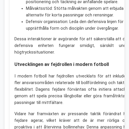
positionering och täckning av anfallande spelare.
Målvaktsstöd: Stötta målvakten genom att erbjuda
alternativ för korta passningar och rensningar.
Defensiv organisation: Leda den defensiva linjen för at
upprätthålla form och disciplin under övergångar.
Dessa interaktioner är avgörande för att säkerställa att de
defensiva enheten fungerar smidigt, särskilt unde
högtryckssituationer.
Utvecklingen av fejdrollen i modern fotboll
I modern fotboll har fejdrollen utvecklats för att inkluder
fler ansvarsområden relaterade till bollfördelning och taktis
flexibilitet. Dagens fejdare förväntas ofta initiera attacke
genom att spela precisa långbollar eller göra framåtriktad
passningar till mittfältare.
Vidare har framväxten av pressande taktik förändrat hu
fejdare agerar, vilket kräver att de är mer rörliga oc
proaktiva i att återvinna bollinnehav. Denna anpassning ha