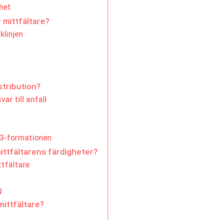
het
 mittfältare?
klinjen
stribution?
ar till anfall
-3-formationen
ittfältarens färdigheter?
ttfältare
g
mittfältare?