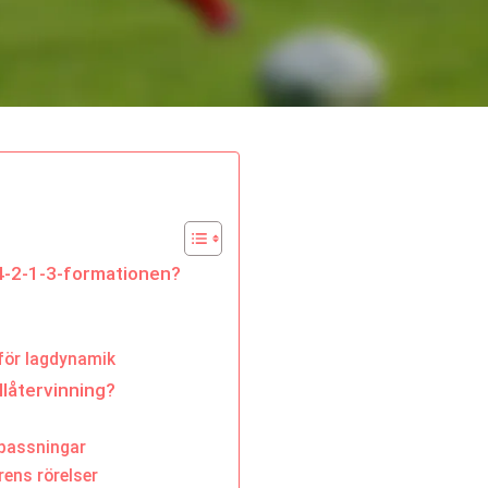
i 4-2-1-3-formationen?
 för lagdynamik
llåtervinning?
 passningar
rens rörelser