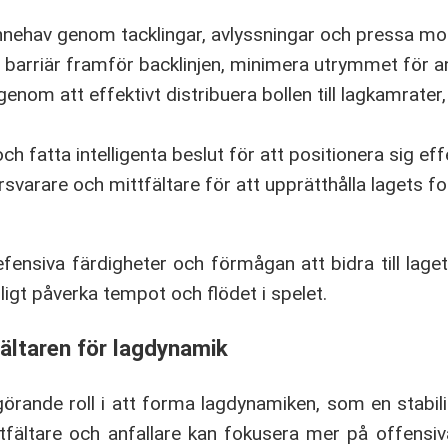
nnehav genom tacklingar, avlyssningar och pressa mo
arriär framför backlinjen, minimera utrymmet för an
genom att effektivt distribuera bollen till lagkamrater
h fatta intelligenta beslut för att positionera sig effe
arare och mittfältare för att upprätthålla lagets f
ensiva färdigheter och förmågan att bidra till laget
ligt påverka tempot och flödet i spelet.
ältaren för lagdynamik
görande roll i att forma lagdynamiken, som en stabil
tfältare och anfallare kan fokusera mer på offensi