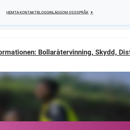
HEM
TA KONTAKT
BLOGGINLÄGG
OM OSS
SPRÅK
▼
ormationen: Bollaråtervinning, Skydd, Dis