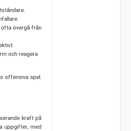
tståndare.
fallare.
, ofta övergå från
ktivt.
orm och reagera
s offensiva spel.
iserande kraft på
va uppgifter, med