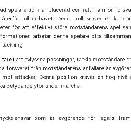
erad spelare som är placerad centralt framför försv
återfå bollinnehavet. Denna roll kräver en kombin
heter för att effektivt störa motståndarens spel s
-formationen arbetar denna spelare ofta tillsamm
h täckning.
ltare i
att avlyssna passningar, tackla motståndare oc
da försvaret från motståndarens anfallare är avgör
 mot attacker. Denna position kräver en hög nivå 
cka betydande ytor under matchen.
a nyckelansvar som är avgörande för lagets fram