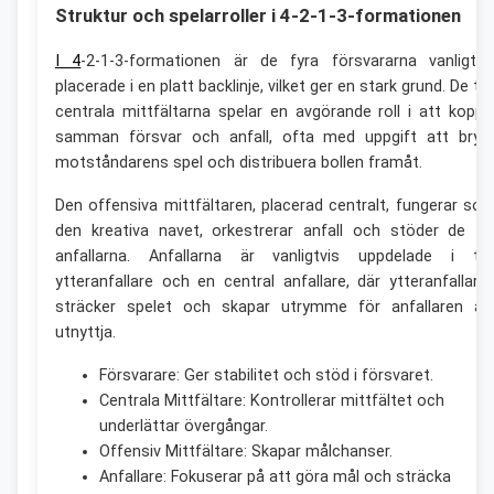
Struktur och spelarroller i 4-2-1-3-formationen
I 4
-2-1-3-formationen är de fyra försvararna vanligtvi
placerade i en platt backlinje, vilket ger en stark grund. De tv
centrala mittfältarna spelar en avgörande roll i att koppl
samman försvar och anfall, ofta med uppgift att bryt
motståndarens spel och distribuera bollen framåt.
Den offensiva mittfältaren, placerad centralt, fungerar so
den kreativa navet, orkestrerar anfall och stöder de tr
anfallarna. Anfallarna är vanligtvis uppdelade i tv
ytteranfallare och en central anfallare, där ytteranfallarn
sträcker spelet och skapar utrymme för anfallaren at
utnyttja.
Försvarare: Ger stabilitet och stöd i försvaret.
Centrala Mittfältare: Kontrollerar mittfältet och
underlättar övergångar.
Offensiv Mittfältare: Skapar målchanser.
Anfallare: Fokuserar på att göra mål och sträcka