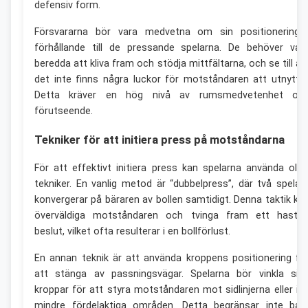
defensiv form.
Försvararna bör vara medvetna om sin positionering 
förhållande till de pressande spelarna. De behöver var
beredda att kliva fram och stödja mittfältarna, och se till at
det inte finns några luckor för motståndaren att utnyttja
Detta kräver en hög nivå av rumsmedvetenhet oc
förutseende.
Tekniker för att initiera press på motståndarna
För att effektivt initiera press kan spelarna använda olik
tekniker. En vanlig metod är “dubbelpress”, där två spelar
konvergerar på bäraren av bollen samtidigt. Denna taktik ka
överväldiga motståndaren och tvinga fram ett hastig
beslut, vilket ofta resulterar i en bollförlust.
En annan teknik är att använda kroppens positionering fö
att stänga av passningsvägar. Spelarna bör vinkla sin
kroppar för att styra motståndaren mot sidlinjerna eller in 
mindre fördelaktiga områden. Detta begränsar inte bar