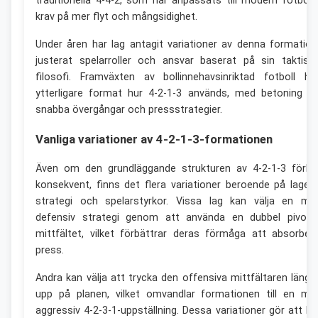
traditionella 4-4-2, som har anpassats till modern fotboll
krav på mer flyt och mångsidighet.
Under åren har lag antagit variationer av denna formation
justerat spelarroller och ansvar baserat på sin taktisk
filosofi. Framväxten av bollinnehavsinriktad fotboll ha
ytterligare format hur 4-2-1-3 används, med betoning p
snabba övergångar och pressstrategier.
Vanliga variationer av 4-2-1-3-formationen
Även om den grundläggande strukturen av 4-2-1-3 förbli
konsekvent, finns det flera variationer beroende på laget
strategi och spelarstyrkor. Vissa lag kan välja en me
defensiv strategi genom att använda en dubbel pivot 
mittfältet, vilket förbättrar deras förmåga att absorber
press.
Andra kan välja att trycka den offensiva mittfältaren längr
upp på planen, vilket omvandlar formationen till en me
aggressiv 4-2-3-1-uppställning. Dessa variationer gör att la