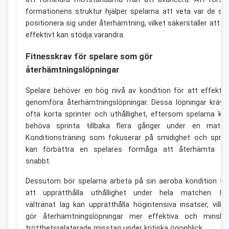
formationens struktur hjälper spelarna att veta var de sk
positionera sig under återhämtning, vilket säkerställer att d
effektivt kan stödja varandra.
Fitnesskrav för spelare som gör
återhämtningslöpningar
Spelare behöver en hög nivå av kondition för att effektiv
genomföra återhämtningslöpningar. Dessa löpningar kräve
ofta korta sprinter och uthållighet, eftersom spelarna ka
behöva sprinta tillbaka flera gånger under en match
Konditionsträning som fokuserar på smidighet och sprin
kan förbättra en spelares förmåga att återhämta si
snabbt.
Dessutom bör spelarna arbeta på sin aeroba kondition fö
att upprätthålla uthållighet under hela matchen. Et
vältränat lag kan upprätthålla högintensiva insatser, vilke
gör återhämtningslöpningar mer effektiva och minska
trötthetsrelaterade misstag under kritiska ögonblick.