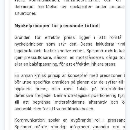
tydlig kommunikation, rumsmedvetenhet och en vä
definierad förståelse av spelarroller under pressand
situationer.
Nyckelprinciper för pressande fotboll
Grunden för effektiv press ligger i att förstå d
nyckelprinciper som styr den. Dessa inkluderar timing
lagarbete och taktisk medvetenhet. Spelarna måste känn
igen pressutlösare, såsom en motståndares dåliga touc
eller en bakåtpassning, för att effektivt initiera press.
En annan kritisk princip är konceptet med presszoner. La
bör utse specifika områden på planen där de syftar till at
applicera press, ofta med fokus på motståndaren
defensiva tredjedel. Denna strategiska positionering hjälpe
till att begränsa motståndarens alternativ och öka
sannolikheten för att vinna tillbaka bollen.
Kommunikation spelar en avgörande roll i pressandet
Spelarna måste ständigt informera varandra om sin