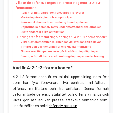
Vilka är de defensiva organisationsstrategierna i 4-2-1-3-
formationen?
Roller för mittfältare och försvarare i försvaret
Markeringstrategier och zonprinciper
Kommunikation och samordning bland spelarna
Upprätthålla defensiv form under motståndarens attacker
Justeringar för olika anfallstilar
Hur fungerar återhämtningslöpningar i 4-2-1-3-formationen?
Vikten av återhämtningslöpningar vid övergång till försvar
Timing och positionering för effektiv återhämtning
Fitnesskrav för spelare som gör återhämtningslöpningar
Övningar för att träna återhämtningslöpningar under träning
Vad är 4-2-1-3-formationen?
4-2-1-3-formationen är en taktisk uppställning inom fotbol
som har fyra försvarare, två centrala mittfältare, e
offensiv mittfältare och tre anfallare. Denna formatio
betonar både defensiv stabilitet och offensiv mångsidighet
vilket gör att lag kan pressa effektivt samtidigt som d
upprätthåller en solid
defensiv struktur
.