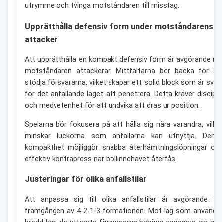
utrymme och tvinga motståndaren till misstag.
Upprätthålla defensiv form under motståndarens
attacker
Att upprätthålla en kompakt defensiv form är avgörande nä
motståndaren attackerar. Mittfältarna bör backa för at
stödja försvararna, vilket skapar ett solid block som är svår
för det anfallande laget att penetrera. Detta kräver discipli
och medvetenhet för att undvika att dras ur position.
Spelarna bör fokusera på att hålla sig nära varandra, vilke
minskar luckorna som anfallarna kan utnyttja. Denn
kompakthet möjliggör snabba återhämtningslöpningar oc
effektiv kontrapress när bollinnehavet återfås.
Justeringar för olika anfallstilar
Att anpassa sig till olika anfallstilar är avgörande fö
framgången av 4-2-1-3-formationen. Mot lag som använde