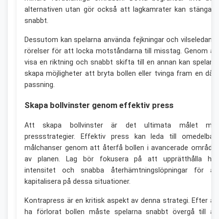
alternativen utan gör också att lagkamrater kan stänga i
snabbt.
Dessutom kan spelarna använda fejkningar och vilseledand
rörelser för att locka motståndarna till misstag. Genom at
visa en riktning och snabbt skifta till en annan kan spelarn
skapa möjligheter att bryta bollen eller tvinga fram en dåli
passning.
Skapa bollvinster genom effektiv press
Att skapa bollvinster är det ultimata målet me
pressstrategier. Effektiv press kan leda till omedelbar
målchanser genom att återfå bollen i avancerade område
av planen. Lag bör fokusera på att upprätthålla hö
intensitet och snabba återhämtningslöpningar för at
kapitalisera på dessa situationer.
Kontrapress är en kritisk aspekt av denna strategi. Efter at
ha förlorat bollen måste spelarna snabbt övergå till at