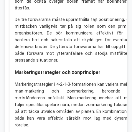
som de också övergår bollen framåt när bollinnehave
återfås.
De tre försvararna måste upprätthålla tajt positionering, dä
mittbacken vanligtvis tar på sig rollen som den primär
organisatören. De bör kommunicera effektivt för at
hantera hot och säkerställa att skydd ges för eventuell
defensiva brister. De yttersta försvararna har till uppgift at
både försvara mot ytteranfallare och stödja mittfältet 
pressande situationer.
Markeringstrategier och zonprinciper
Markeringstrategier i 4-2-1-3-formationen kan variera mella
man-markering och zonmarkering, beroende p
motståndarens anfallstil. Man-markering innebär att ma
följer specifika spelare nära, medan zonmarkering fokusera
på att täcka utvalda områden av planen. En kombination a
båda kan vara effektiv, särskilt mot lag med dynamis
rörelse.