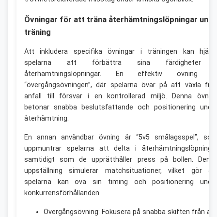
Övningar för att träna återhämtningslöpningar und
träning
Att inkludera specifika övningar i träningen kan hjälp
spelarna att förbättra sina färdigheter 
återhämtningslöpningar. En effektiv övning ä
“övergångsövningen”, där spelarna övar på att växla frå
anfall till försvar i en kontrollerad miljö. Denna övnin
betonar snabba beslutsfattande och positionering unde
återhämtning.
En annan användbar övning är “5v5 smålagsspel”, so
uppmuntrar spelarna att delta i återhämtningslöpninga
samtidigt som de upprätthåller press på bollen. Denn
uppställning simulerar matchsituationer, vilket gör at
spelarna kan öva sin timing och positionering unde
konkurrensförhållanden.
Övergångsövning: Fokusera på snabba skiften från anf