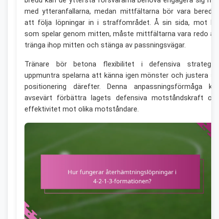
bredd kan de yttersta försvararna behöva engagera sig me
med ytteranfallarna, medan mittfältarna bör vara beredd
att följa löpningar in i straffområdet. Å sin sida, mot la
som spelar genom mitten, måste mittfältarna vara redo at
tränga ihop mitten och stänga av passningsvägar.
Tränare bör betona flexibilitet i defensiva strategier
uppmuntra spelarna att känna igen mönster och justera si
positionering därefter. Denna anpassningsförmåga ka
avsevärt förbättra lagets defensiva motståndskraft oc
effektivitet mot olika motståndare.