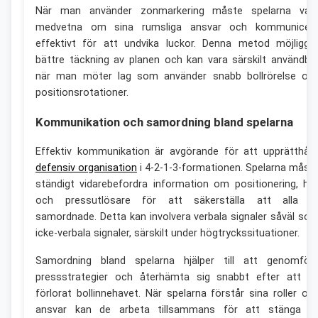
När man använder zonmarkering måste spelarna var
medvetna om sina rumsliga ansvar och kommunicer
effektivt för att undvika luckor. Denna metod möjliggö
bättre täckning av planen och kan vara särskilt användba
när man möter lag som använder snabb bollrörelse oc
positionsrotationer.
Kommunikation och samordning bland spelarna
Effektiv kommunikation är avgörande för att upprätthåll
defensiv organisation
i 4-2-1-3-formationen. Spelarna måst
ständigt vidarebefordra information om positionering, ho
och pressutlösare för att säkerställa att alla ä
samordnade. Detta kan involvera verbala signaler såväl so
icke-verbala signaler, särskilt under högtryckssituationer.
Samordning bland spelarna hjälper till att genomför
pressstrategier och återhämta sig snabbt efter att h
förlorat bollinnehavet. När spelarna förstår sina roller oc
ansvar kan de arbeta tillsammans för att stänga a