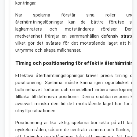
kontringar.
När spelarna förstår sina roller unde
återhämtningslöpningar kan de bättre förutse sin
lagkamraters och motståndares rörelser. Denn
medvetenhet främjar en sammanhållen
defensiv strategi
vilket gör det svårare för det motstående laget att hitt
utrymme och skapa målchanser.
Timing och positionering för effektiv återhämtning
Effektiva återhämtningslöpningar kräver precis timing oc
positionering. Spelarna måste känna igen ögonblicket nä
bollinnehavet förloras och omedelbart initiera sina löpninga
tillbaka till defensiva positioner. Denna snabba respons ka
avsevärt minska den tid det motstående laget har för at
utnyttja situationen.
Positionering är lika viktig; spelarna bör sikta på att täck
nyckelområden, såsom de centrala zonerna och flanker, fö
att förhindra motståndarna från att avancera. Att först