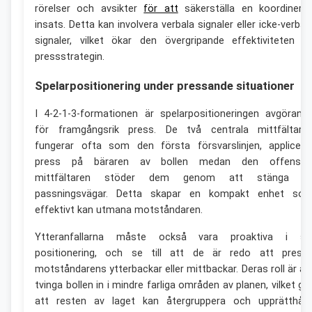
rörelser och avsikter
för att
säkerställa en koordinera
insats. Detta kan involvera verbala signaler eller icke-verbal
signaler, vilket ökar den övergripande effektiviteten a
pressstrategin.
Spelarpositionering under pressande situationer
I 4-2-1-3-formationen är spelarpositioneringen avgörand
för framgångsrik press. De två centrala mittfältarn
fungerar ofta som den första försvarslinjen, applicera
press på bäraren av bollen medan den offensiv
mittfältaren stöder dem genom att stänga a
passningsvägar. Detta skapar en kompakt enhet so
effektivt kan utmana motståndaren.
Ytteranfallarna måste också vara proaktiva i si
positionering, och se till att de är redo att press
motståndarens ytterbackar eller mittbackar. Deras roll är at
tvinga bollen in i mindre farliga områden av planen, vilket gö
att resten av laget kan återgruppera och upprätthåll