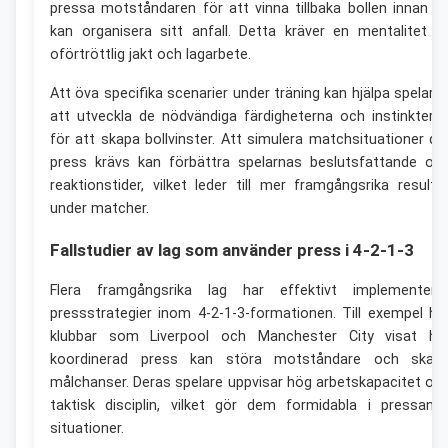
pressa motståndaren för att vinna tillbaka bollen innan d
kan organisera sitt anfall. Detta kräver en mentalitet a
oförtröttlig jakt och lagarbete.
Att öva specifika scenarier under träning kan hjälpa spelarn
att utveckla de nödvändiga färdigheterna och instinktern
för att skapa bollvinster. Att simulera matchsituationer dä
press krävs kan förbättra spelarnas beslutsfattande oc
reaktionstider, vilket leder till mer framgångsrika resulta
under matcher.
Fallstudier av lag som använder press i 4-2-1-3
Flera framgångsrika lag har effektivt implementera
pressstrategier inom 4-2-1-3-formationen. Till exempel ha
klubbar som Liverpool och Manchester City visat hu
koordinerad press kan störa motståndare och skap
målchanser. Deras spelare uppvisar hög arbetskapacitet oc
taktisk disciplin, vilket gör dem formidabla i pressand
situationer.