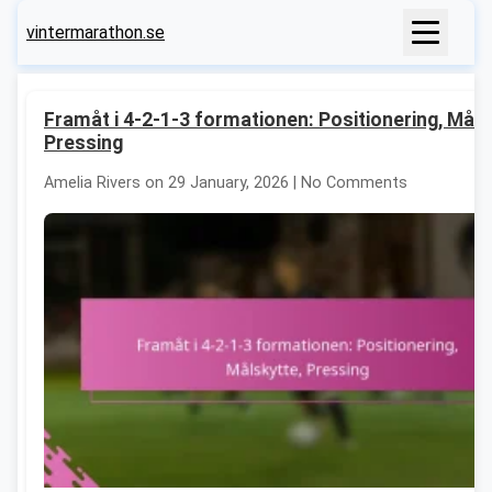
vintermarathon.se
Framåt i 4-2-1-3 formationen: Positionering, Måls
Pressing
Amelia Rivers on 29 January, 2026 | No Comments