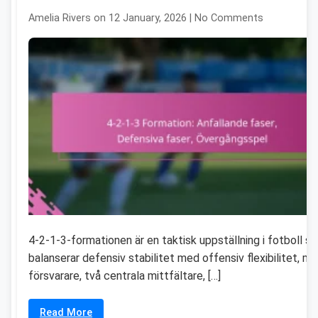
Amelia Rivers on 12 January, 2026 | No Comments
4-2-1-3-formationen är en taktisk uppställning i fotboll s
balanserar defensiv stabilitet med offensiv flexibilitet, m
försvarare, två centrala mittfältare, […]
Read More