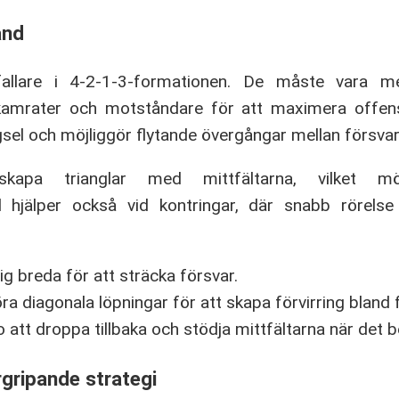
ånd
fallare i 4-2-1-3-formationen. De måste vara 
agkamrater och motståndare för att maximera offens
gsel och möjliggör flytande övergångar mellan försvar
kapa trianglar med mittfältarna, vilket mö
 hjälper också vid kontringar, där snabb rörelse
sig breda för att sträcka försvar.
öra diagonala löpningar för att skapa förvirring bland 
o att droppa tillbaka och stödja mittfältarna när det 
gripande strategi