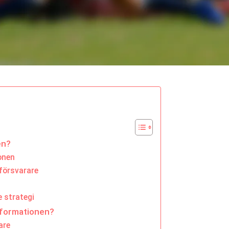
en?
onen
 försvarare
 strategi
3-formationen?
are