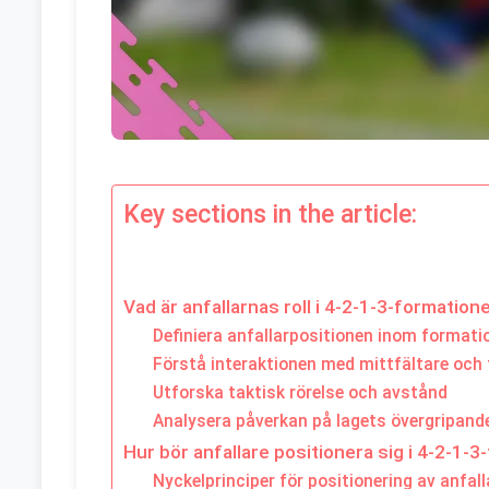
Key sections in the article:
Vad är anfallarnas roll i 4-2-1-3-formation
Definiera anfallarpositionen inom formati
Förstå interaktionen med mittfältare och
Utforska taktisk rörelse och avstånd
Analysera påverkan på lagets övergripande
Hur bör anfallare positionera sig i 4-2-1-
Nyckelprinciper för positionering av anfall