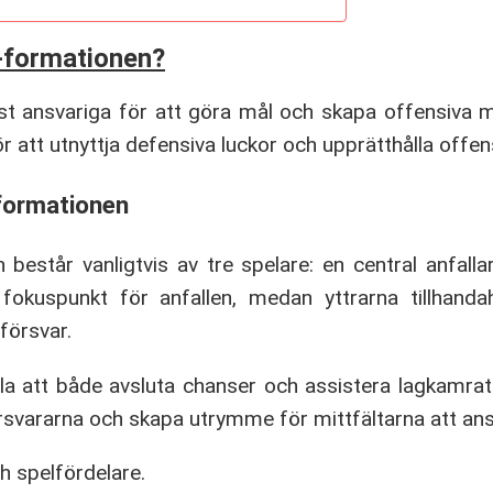
3-formationen?
t ansvariga för att göra mål och skapa offensiva m
r att utnyttja defensiva luckor och upprätthålla offen
 formationen
består vanligtvis av tre spelare: en central anfallar
fokuspunkt för anfallen, medan yttrarna tillhanda
försvar.
a att både avsluta chanser och assistera lagkamrat
rsvararna och skapa utrymme för mittfältarna att anslut
h spelfördelare.