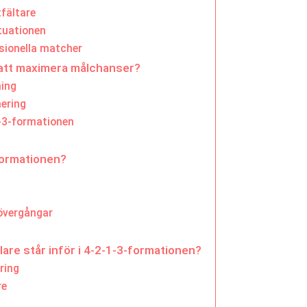
tfältare
tuationen
sionella matcher
r att maximera målchanser?
ning
ering
1-3-formationen
-formationen?
 övergångar
lare står inför i 4-2-1-3-formationen?
ring
re