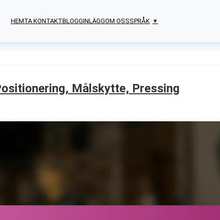
HEM
TA KONTAKT
BLOGGINLÄGG
OM OSS
SPRÅK
▼
ositionering, Målskytte, Pressing