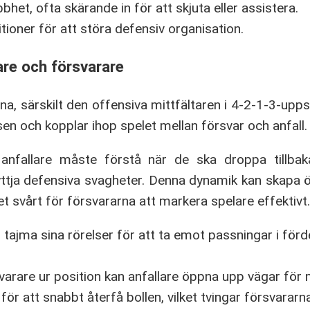
bhet, ofta skärande in för att skjuta eller assistera.
itioner för att störa defensiv organisation.
are och försvarare
na, särskilt den offensiva mittfältaren i 4-2-1-3-upps
sen och kopplar ihop spelet mellan försvar och anfall.
 anfallare måste förstå när de ska droppa tillba
nyttja defensiva svagheter. Denna dynamik kan skapa ö
et svårt för försvararna att markera spelare effektivt.
r tajma sina rörelser för att ta emot passningar i förd
rare ur position kan anfallare öppna upp vägar för m
 för att snabbt återfå bollen, vilket tvingar försvararna